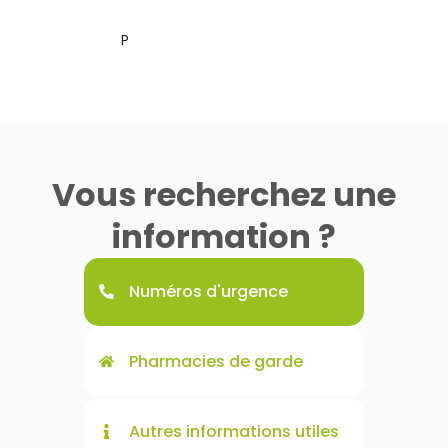
Mariaud-Brutus
Guizier
Germain
Montis
Peytour
Pharmacien titulaire
Pharmacien adjoint
Préparatrice
Préparatrice
Préparateur
Pré
Vous recherchez une
information ?
Numéros d'urgence
Pharmacies de garde
Autres informations utiles