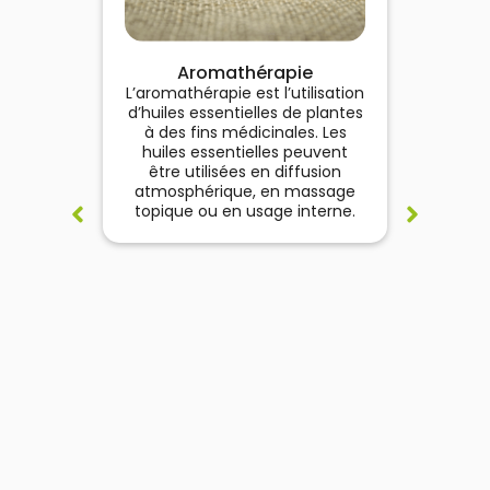
Aromathérapie
L’aromathérapie est l’utilisation
Commu
d’huiles essentielles de plantes
médic
à des fins médicinales. Les
dési
huiles essentielles peuvent
combat
être utilisées en diffusion
malad
atmosphérique, en massage
consei
topique ou en usage interne.
effic