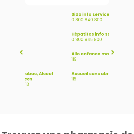
Police
Sida info services
Alcoo
17
0 800 840 800
09 69
Pompiers
Hépatites info service
SOS M
18
0 800 845 800
05 55 
SAMU
Allo enfance maltraitée
15
119
Drogue, Tabac, Alcool
Accueil sans abris
info services
115
0 800 231 313