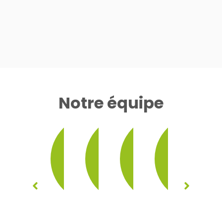
Notre équipe
Nathalie
Déborah
Louane
Françoise
Benjamin